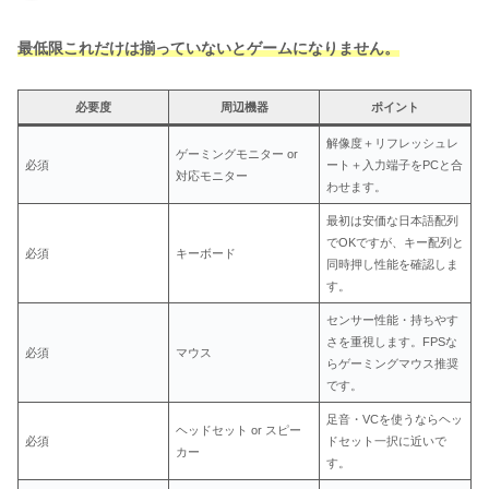
最低限これだけは揃っていないとゲームになりません。
必要度
周辺機器
ポイント
解像度＋リフレッシュレ
ゲーミングモニター or
必須
ート＋入力端子をPCと合
対応モニター
わせます。
最初は安価な日本語配列
でOKですが、キー配列と
必須
キーボード
同時押し性能を確認しま
す。
センサー性能・持ちやす
さを重視します。FPSな
必須
マウス
らゲーミングマウス推奨
です。
足音・VCを使うならヘッ
ヘッドセット or スピー
必須
ドセット一択に近いで
カー
す。