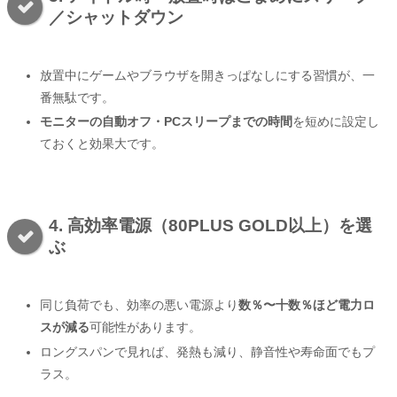
／シャットダウン
放置中にゲームやブラウザを開きっぱなしにする習慣が、一
番無駄です。
モニターの自動オフ・PCスリープまでの時間
を短めに設定し
ておくと効果大です。
4. 高効率電源（80PLUS GOLD以上）を選
ぶ
同じ負荷でも、効率の悪い電源より
数％〜十数％ほど電力ロ
スが減る
可能性があります。
ロングスパンで見れば、発熱も減り、静音性や寿命面でもプ
ラス。