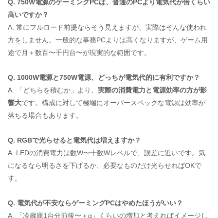
Q. 750W電源のゲーミングPCは、普通のPCより電気代が倍くらい
高いですか？
A. 常にフルロード前提ならそう見えますが、実際はそんな使われ
方をしません。一般的な事務PCよりは高くなりますが、ゲーム用
途で月＋数百〜千円台〜が現実的な範囲です。
Q. 1000W電源と750W電源、どっちが電気代的に有利ですか？
A. 「どちらを積むか」より、
実際の消費電力と電源効率の方が影
響大
です。構成に対して極端にオーバースペックな電源は効率が
落ちる場合もあります。
Q. RGBで光らせると電気代は増えますか？
A. LEDの消費電力は数W〜十数Wレベルで、誤差に近いです。気
になるなら明るさを下げるか、必要なものだけ光らせればOKで
す。
Q. 電気代が不安ならゲーミングPCはやめたほうがいい？
A. 「冷蔵庫1台分前後〜＋α」くらいの増加と考えればイメージし