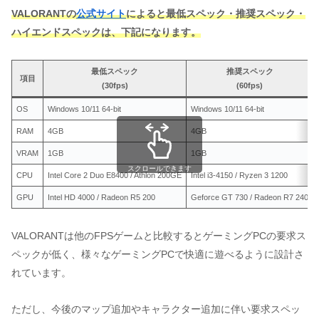
VALORANTの
公式サイト
によると最低スペック・推奨スペック・
ハイエンドスペックは、下記になります。
最低スペック
推奨スペック
項目
(30fps)
(60fps)
OS
Windows 10/11 64-bit
Windows 10/11 64-bit
RAM
4GB
4GB
VRAM
1GB
1GB
スクロールできます
CPU
Intel Core 2 Duo E8400 / Athlon 200GE
Intel i3-4150 / Ryzen 3 1200
GPU
Intel HD 4000 / Radeon R5 200
Geforce GT 730 / Radeon R7 240
VALORANTは他のFPSゲームと比較するとゲーミングPCの要求ス
ペックが低く、様々なゲーミングPCで快適に遊べるように設計さ
れています。
ただし、今後のマップ追加やキャラクター追加に伴い要求スペッ