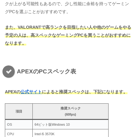
クが上がる可能性もあるので、少し性能に余裕を持ってゲーミン
グPCを選ぶことがおすすめです。
また、VALORANTで高ランクを目指したい人や他のゲームをやる
予定の人は、高スペックなゲーミングPCを買うことがおすすめに
なります。
APEXのPCスペック表
APEXの
公式サイト
によると推奨スペックは、下記になります。
推奨スペック
項目
(60fps)
OS
64ビット版Windows 10
CPU
Intel i5 3570K