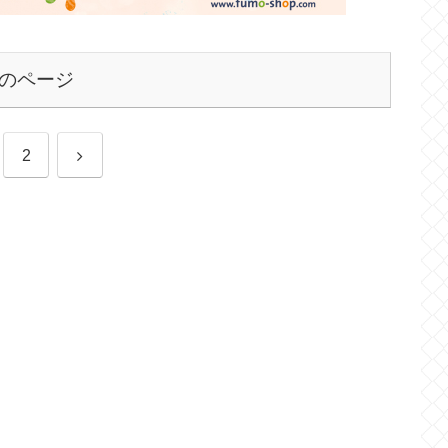
のページ
次
2
へ