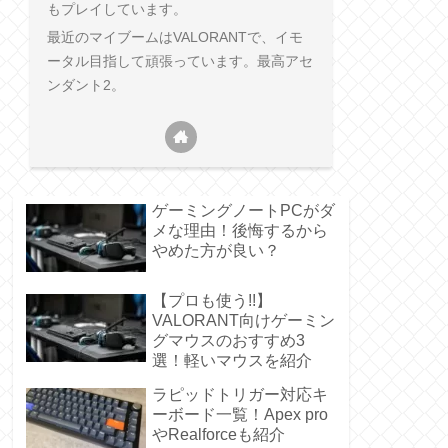
もプレイしています。
最近のマイブームはVALORANTで、イモ
ータル目指して頑張っています。最高アセ
ンダント2。
ゲーミングノートPCがダ
メな理由！後悔するから
やめた方が良い？
【プロも使う!!】
VALORANT向けゲーミン
グマウスのおすすめ3
選！軽いマウスを紹介
ラピッドトリガー対応キ
ーボード一覧！Apex pro
やRealforceも紹介