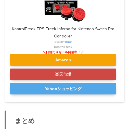
KontrolFreek FPS Freek Inferno for Nintendo Switch Pro
Controller
created by
Rinker
KontrolFreek
Amazon
楽天市場
Yahooショッピング
まとめ