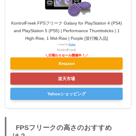
KontrolFreek FPSフリーク Galaxy for PlayStation 4 (PS4)
and PlayStation 5 (PS5) | Performance Thumbsticks | 1
High-Rise, 1 Mid-Rise | Purple [並行輸入品]
created by
Rinker
KontrolFreek
Amazon
楽天市場
Yahooショッピング
FPSフリークの高さのおすすめ