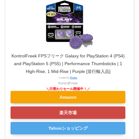
KontrolFreek FPSフリーク Galaxy for PlayStation 4 (PS4)
and PlayStation 5 (PS5) | Performance Thumbsticks | 1
High-Rise, 1 Mid-Rise | Purple [並行輸入品]
created by
Rinker
KontrolFreek
Amazon
楽天市場
Yahooショッピング