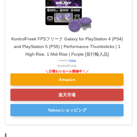
KontrolFreek FPSフリーク Galaxy for PlayStation 4 (PS4)
and PlayStation 5 (PS5) | Performance Thumbsticks | 1
High-Rise, 1 Mid-Rise | Purple [並行輸入品]
created by
Rinker
KontrolFreek
Amazon
楽天市場
Yahooショッピング