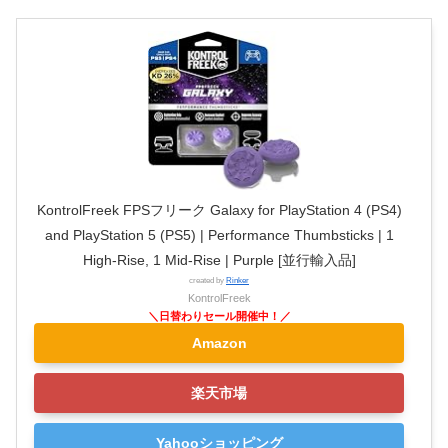
KontrolFreek FPSフリーク Galaxy for PlayStation 4 (PS4)
and PlayStation 5 (PS5) | Performance Thumbsticks | 1
High-Rise, 1 Mid-Rise | Purple [並行輸入品]
created by
Rinker
KontrolFreek
Amazon
楽天市場
Yahooショッピング