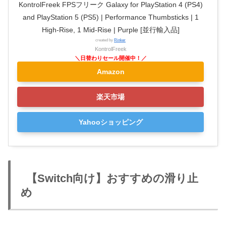
KontrolFreek FPSフリーク Galaxy for PlayStation 4 (PS4)
and PlayStation 5 (PS5) | Performance Thumbsticks | 1
High-Rise, 1 Mid-Rise | Purple [並行輸入品]
created by
Rinker
KontrolFreek
Amazon
楽天市場
Yahooショッピング
【Switch向け】おすすめの滑り止
め