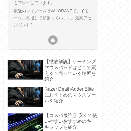
もプレイしています。
最近のマイブームはVALORANTで、イモ
ータル目指して頑張っています。最高アセ
ンダント2。
【徹底解説】ゲーミング
マウスパッドはどこで買
える？売っている場所を
紹介
Razer DeathAdder Elite
におすすめのマウスソー
ルを紹介
【コスパ最強!】安くて使
いやすいおすすめのキー
キャップを紹介