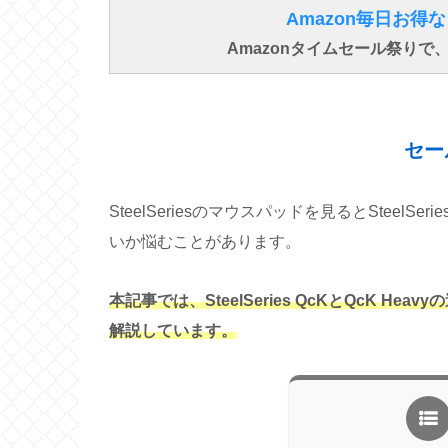
Amazon毎日お
Amazonタイムセール祭り
セー
SteelSeriesのマウスパッドを見るとSteelSe
いか悩むことがあります。
本記事では、SteelSeries QcKとQcK 
解説しています。