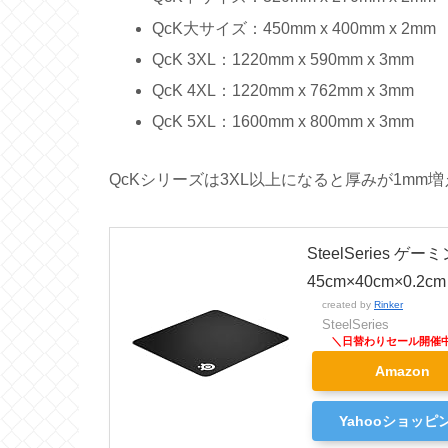
QcK大サイズ：450mm x 400mm x 2mm
QcK 3XL：1220mm x 590mm x 3mm
QcK 4XL：1220mm x 762mm x 3mm
QcK 5XL：1600mm x 800mm x 3mm
QcKシリーズは3XL以上になると厚みが1m
SteelSeries
45cm×40cm×0.2cm 
created by
Rinker
SteelSeries
Amazon
Yahooショッピ