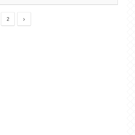
次
2
へ